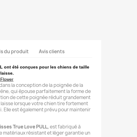
ls du produit
Avis clients
 ont été conçues pour les chiens de taille
 laisse.
 Flower
 dans la conception de la poignée de la
rène, qui épouse parfaitement la forme de
ption de cette poignée réduit grandement
a laisse lorsque votre chien tire fortement
ci. Elle est également prévu pour maintenir
aisses True Love PULL,
est fabriqué à
e matériaux résistant et léger garantie un