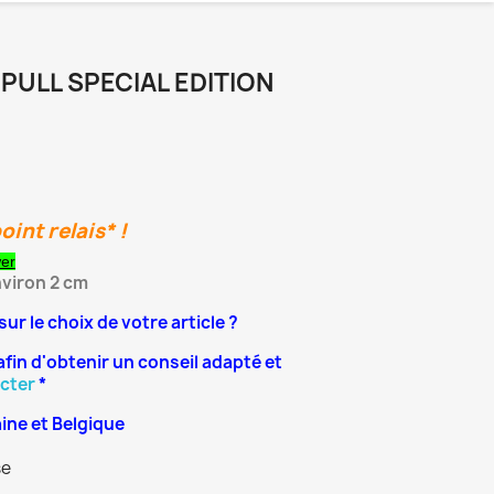
 PULL SPECIAL EDITION
oint relais* !
wer
viron 2 cm
sur le choix de votre article ?
afin d'obtenir un conseil adapté et
cter
*
aine et Belgique
se