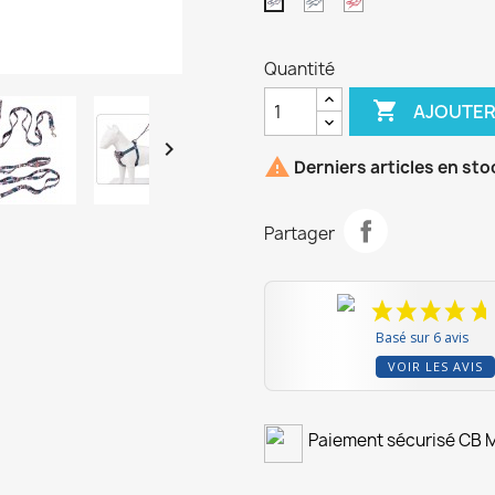
Pull
Pull
Pull
Saxony
Rouge
Navy
Blue
Coquelicot
Blazer
Quantité
and
Rose
White

AJOUTER


Derniers articles en sto
Partager
Basé sur 6 avis
VOIR LES AVIS
Paiement sécurisé CB