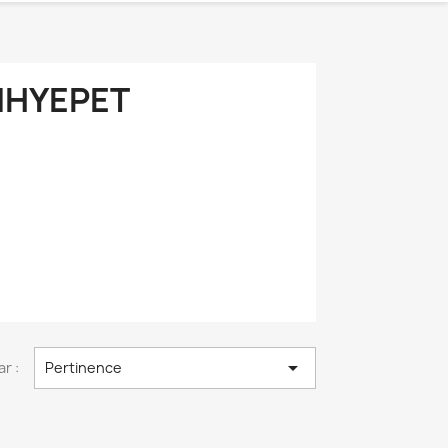
NHYEPET

ar :
Pertinence