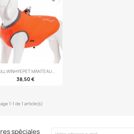
Aperçu rapide

ULL WINHYEPET MANTEAU...
38,50 €
age 1-1 de 1 article(s)
res spéciales