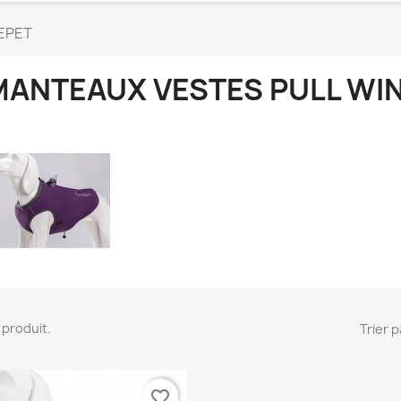
EPET
MANTEAUX VESTES PULL WI
 1 produit.
Trier p
favorite_border