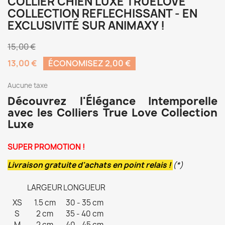
COLLIER CHIEN LUXE TRUELOVE
COLLECTION REFLECHISSANT - EN
EXCLUSIVITÉ SUR ANIMAXY !
15,00 €
13,00 €
ÉCONOMISEZ 2,00 €
Aucune taxe
Découvrez l'Élégance Intemporelle
avec les Colliers True Love Collection
Luxe
SUPER PROMOTION !
Livraison gratuite d'achats en point relais !
(*)
LARGEUR
LONGUEUR
XS
1.5 cm
30 - 35 cm
S
2 cm
35 - 40 cm
M
2 cm
40 - 45 cm