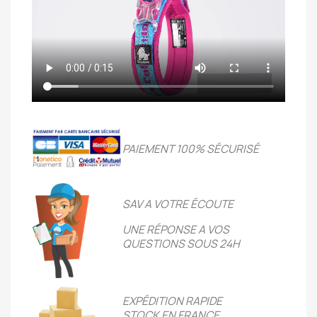
PAIEMENT 100% SÉCURIS
É
SAV A VOTRE ÉCOUTE
UNE RÉPONSE A VOS
QUESTIONS SOUS 24H
EXPÉDITION RAPIDE
STOCK EN FRANCE