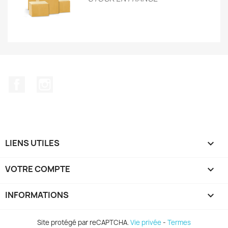
Facebook
Instagram
LIENS UTILES

VOTRE COMPTE

INFORMATIONS
keyboard_arrow_down
Site protégé par reCAPTCHA.
Vie privée
-
Termes