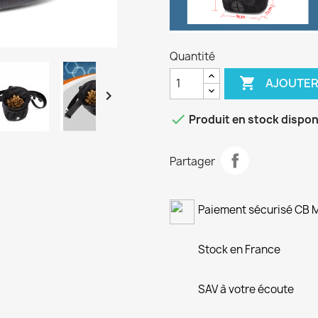
Quantité

AJOUTER


Produit en stock dispon
Partager
Paiement sécurisé CB
Stock en France
SAV à votre écoute