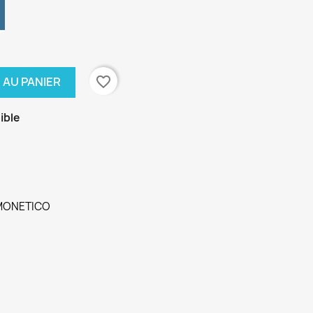
favorite_border
 AU PANIER
ible
 MONETICO