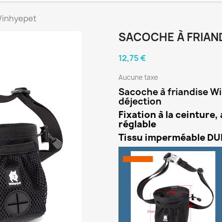
 Winhyepet
SACOCHE À FRIAN
12,75 €
Aucune taxe
Sacoche à friandise W
déjection
Fixation à la ceinture, 
réglable
Tissu imperméable D