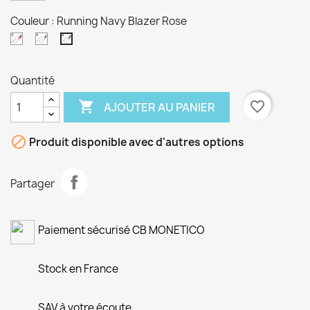
Couleur : Running Navy Blazer Rose
Running
Running
Running
Rouge
Saxony
Navy
Coquelicot
Blue
Blazer
Quantité
and
Rose
White

favorite_border
AJOUTER AU PANIER

Produit disponible avec d'autres options
Partager
Paiement sécurisé CB MONETICO
Stock en France
SAV à votre écoute