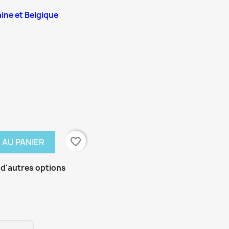
aine et Belgique
favorite_border
 AU PANIER
 d'autres options