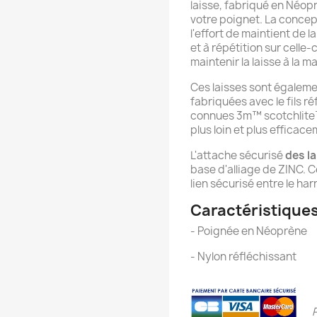
laisse, fabriqué en Néop
votre poignet. La conce
l'effort de maintient de l
et à répétition sur celle-
maintenir la laisse à la ma
Ces laisses sont égalem
fabriquées avec le fils 
connues 3m™ scotchlite™.
plus loin et plus efficac
L'attache sécurisé
des l
base d'alliage de ZINC. C
lien sécurisé entre le harn
Caractéristiques
- Poignée en Néoprène
- Nylon réfléchissant