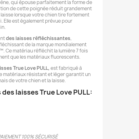
rène, qui épouse parfaitement la forme de
ption de cette poignée réduit grandement
a laisse lorsque votre chien tire fortement
ci. Elle est également prévue pour
in.
ent
des laisses réfléchissantes
,
réfléchissant de la marque mondialement
 Ce matériau réfléchit la lumière 7 fois
ement que les matériaux fluorescents.
aisses True Love PULL,
est fabriqué à
e matériaux résistant et léger garantit un
ais de votre chien et la laisse.
 des laisses True Love PULL:
PAIEMENT 100% SÉCURIS
É