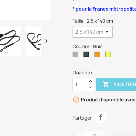
* pour la France métropolit
Taille : 2.5 x 140 cm

Couleur : Noir
Gris
Orange
Jaune
Noir
Quantité

AJOUTER

Produit disponible avec
Partager