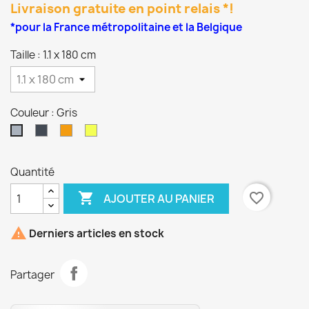
Livraison gratuite en point relais *!
*pour la France métropolitaine et la Belgique
Taille : 1.1 x 180 cm
Couleur : Gris
Noir
Orange
Jaune
Gris
Quantité

favorite_border
AJOUTER AU PANIER

Derniers articles en stock
Partager