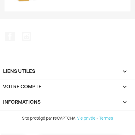
Facebook
Instagram
LIENS UTILES

VOTRE COMPTE

INFORMATIONS
keyboard_arrow_down
Site protégé par reCAPTCHA.
Vie privée
-
Termes