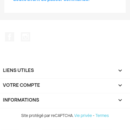
Facebook
Instagram
LIENS UTILES

VOTRE COMPTE

INFORMATIONS
keyboard_arrow_down
Site protégé par reCAPTCHA.
Vie privée
-
Termes