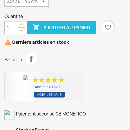
Quantité

favorite_border
AJOUTER AU PANIER

Derniers articles en stock
Partager
Basé sur 29 avis
VOIR LES AVIS
Paiement sécurisé CB MONETICO