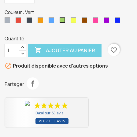
Couleur : Vert
Gris
Rouge
Noir
Orange
Bleu
Jaune
Marron
Rose
Violet
Indigo
Vert
Quantité

favorite_border
AJOUTER AU PANIER

Produit disponible avec d'autres options
Partager
Basé sur 63 avis
VOIR LES AVIS