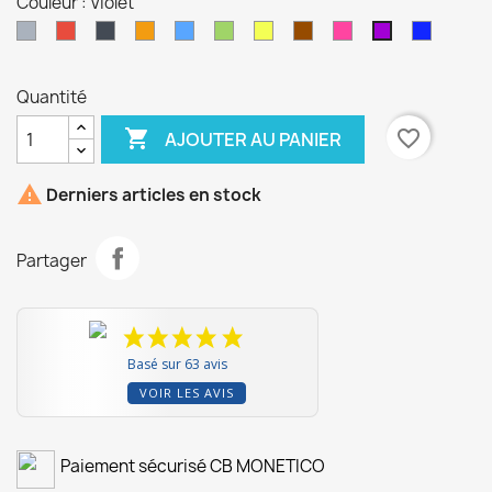
Couleur : Violet
Gris
Rouge
Noir
Orange
Bleu
Vert
Jaune
Marron
Rose
Indigo
Violet
Quantité

favorite_border
AJOUTER AU PANIER

Derniers articles en stock
Partager
Basé sur 63 avis
VOIR LES AVIS
Paiement sécurisé CB MONETICO