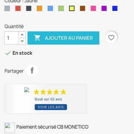
Couleur : Jaune
Gris
Rouge
Noir
Orange
Bleu
Vert
Marron
Rose
Violet
Indigo
Jaune
Quantité

favorite_border
AJOUTER AU PANIER

En stock
Partager
Basé sur 63 avis
VOIR LES AVIS
Paiement sécurisé CB MONETICO