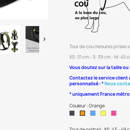

Tour de cou mesures prises su
XS: 31 cm - S: 39 cm - M: 45 c
Vous doutez sur la taille ou
Contactez le service client 
personnalisé : *
Nous conta
* uniquement France métrop
Couleur : Orange
Noir
Bleu
Jaune
Rose
Orange
Tour de poitrail : XS: 43 - 49 