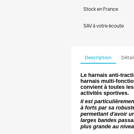
Stock en France
SAV à votre écoute
Description
Détai
Le harnais anti-trac
harnais multi-foncti
convient à toutes les
activités sportives.
Il est particulièrem
à forts par sa robus
permettant d'avoir u
larges bandes passan
plus grande au nivea