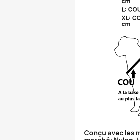
cm
L: COU
XL: CO
cm
Conçu avec les m