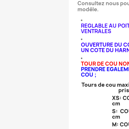
Consultez nous pour
modèle.
REGLABLE AU POI
VENTRALES
OUVERTURE DU C
UN COTE DU HAR
TOUR DE COU NO
PRENDRE EGALEM
COU ;
Tours de cou maxi
pris
XS: CO
cm
S: COU
cm
M: COU