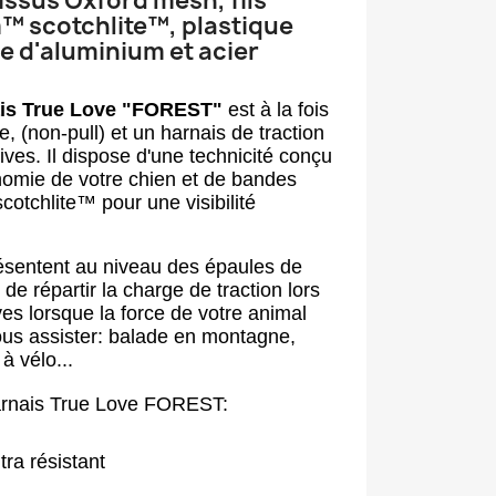
issus Oxford mesh, fils
™ scotchlite™, plastique
e d'aluminium et acier
ais True Love "FOREST"
est à la fois
, (non-pull) et un harnais de traction
tives. Il dispose d'une technicité conçu
nomie de votre chien et de bandes
cotchlite™
pour une visibilité
ésentent au niveau des épaules de
de répartir la charge de traction lors
ves lorsque la force de votre animal
ous assister: balade en montagne,
à vélo...
harnais True Love FOREST:
tra résistant