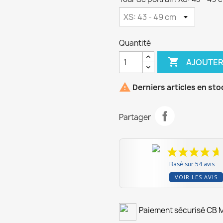
Quantité

AJOUTER

Derniers articles en sto
Partager
Basé sur 54 avis
VOIR LES AVIS
Paiement sécurisé CB